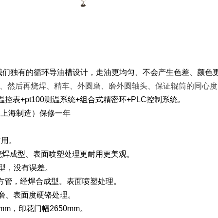
我们独有的循环导油槽设计，走油更均匀、不会产生色差、颜色更
、然后再烧焊、精车、外圆磨、磨外圆轴头、保证辊筒的同心度,
表+pt100测温系统+组合式精密环+PLC控制系统。
国上海制造）保修一年
耐用。
烧焊成型、表面喷塑处理更耐用更美观。
成型，没有误差。
m的方管，经焊合成型。表面喷塑处理。
外磨、表面度硬铬处理。
0mm，印花门幅2650mm。