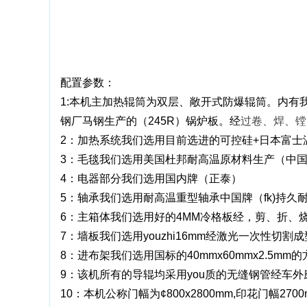
配置参数：
1:本机主加热辊筒为双层、敞开式防爆辊筒。内有
钢厂马钢生产的（245R）锅炉板。经
过卷、焊、镗
2：加热系统我们选用目前选进的可控硅+日本富士温控
3：毛毯我们选用美国杜邦耐高温原材料生产（中
4：电器部分我们选用国内牌（正泰）
5：轴承我们选用耐高温重型轴承中国牌（fk)持久
6：主箱体我们选用好的4MM冷格板经，剪、折、
7：墙板我们选用youzhi16mm经激光一次性切割
8：进布架我们选用国标的40mmx60mmx2.5m
9：该机所有的导辊均采用you质的无缝钢管经车
10：本机公称门幅为¢800x2800mm,印花门幅270